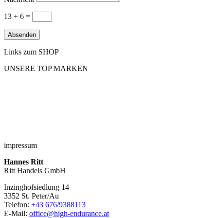
13 + 6
=
Absenden
Links zum SHOP
UNSERE TOP MARKEN
impressum
Hannes Ritt
Ritt Handels GmbH
Inzinghofsiedlung 14
3352 St. Peter/Au
Telefon:
+43 676/9388113
E-Mail:
office@high-endurance.at