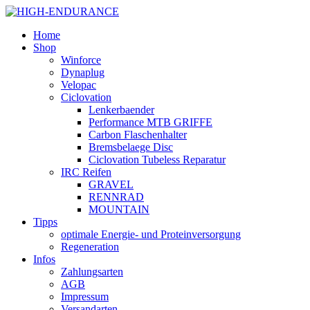
Home
Shop
Winforce
Dynaplug
Velopac
Ciclovation
Lenkerbaender
Performance MTB GRIFFE
Carbon Flaschenhalter
Bremsbelaege Disc
Ciclovation Tubeless Reparatur
IRC Reifen
GRAVEL
RENNRAD
MOUNTAIN
Tipps
optimale Energie- und Proteinversorgung
Regeneration
Infos
Zahlungsarten
AGB
Impressum
Versandarten