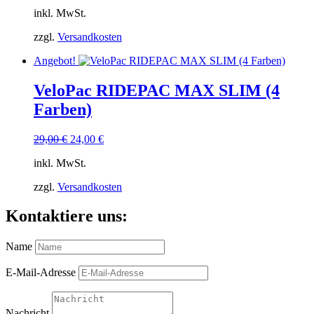
inkl. MwSt.
zzgl.
Versandkosten
Angebot!
VeloPac RIDEPAC MAX SLIM (4
Farben)
Ursprünglicher
Aktueller
29,00
€
24,00
€
Preis
Preis
inkl. MwSt.
war:
ist:
29,00 €
24,00 €.
zzgl.
Versandkosten
Kontaktiere uns:
Name
E-Mail-Adresse
Nachricht