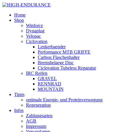
Home
Shop
Winforce
Dynaplug
Velopac
Ciclovation
Lenkerbaender
Performance MTB GRIFFE
Carbon Flaschenhalter
Bremsbelaege Disc
Ciclovation Tubeless Reparatur
IRC Reifen
GRAVEL
RENNRAD
MOUNTAIN
Tipps
optimale Energie- und Proteinversorgung
Regeneration
Infos
Zahlungsarten
AGB
Impressum
Versandarten