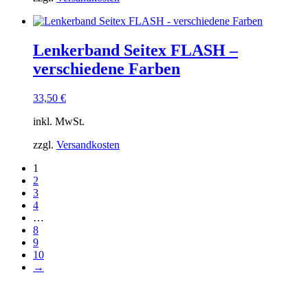
Lenkerband Seitex FLASH –
verschiedene Farben
33,50
€
inkl. MwSt.
zzgl.
Versandkosten
1
2
3
4
…
8
9
10
→