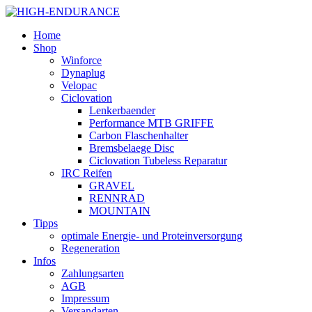
Home
Shop
Winforce
Dynaplug
Velopac
Ciclovation
Lenkerbaender
Performance MTB GRIFFE
Carbon Flaschenhalter
Bremsbelaege Disc
Ciclovation Tubeless Reparatur
IRC Reifen
GRAVEL
RENNRAD
MOUNTAIN
Tipps
optimale Energie- und Proteinversorgung
Regeneration
Infos
Zahlungsarten
AGB
Impressum
Versandarten