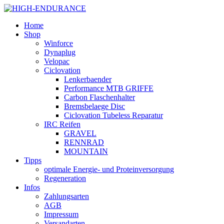
Home
Shop
Winforce
Dynaplug
Velopac
Ciclovation
Lenkerbaender
Performance MTB GRIFFE
Carbon Flaschenhalter
Bremsbelaege Disc
Ciclovation Tubeless Reparatur
IRC Reifen
GRAVEL
RENNRAD
MOUNTAIN
Tipps
optimale Energie- und Proteinversorgung
Regeneration
Infos
Zahlungsarten
AGB
Impressum
Versandarten