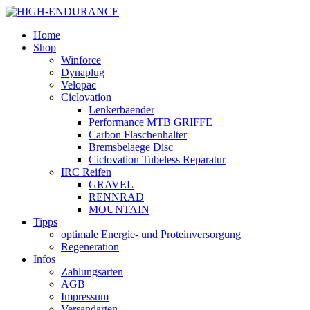
Home
Shop
Winforce
Dynaplug
Velopac
Ciclovation
Lenkerbaender
Performance MTB GRIFFE
Carbon Flaschenhalter
Bremsbelaege Disc
Ciclovation Tubeless Reparatur
IRC Reifen
GRAVEL
RENNRAD
MOUNTAIN
Tipps
optimale Energie- und Proteinversorgung
Regeneration
Infos
Zahlungsarten
AGB
Impressum
Versandarten