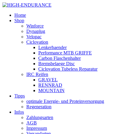
Home
Shop
Winforce
Dynaplug
Velopac
Ciclovation
Lenkerbaender
Performance MTB GRIFFE
Carbon Flaschenhalter
Bremsbelaege Disc
Ciclovation Tubeless Reparatur
IRC Reifen
GRAVEL
RENNRAD
MOUNTAIN
Tipps
optimale Energie- und Proteinversorgung
Regeneration
Infos
Zahlungsarten
AGB
Impressum
Versandarten