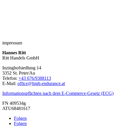
impressum
Hannes Ritt
Ritt Handels GmbH
Inzinghofsiedlung 14
3352 St. Peter/Au
Telefon:
+43 676/9388113
E-Mail:
office@high-endurance.at
Informationspflichten nach dem E-Commerce-Gesetz (ECG)
FN 409534g
ATU68481617
Folgen
Folgen