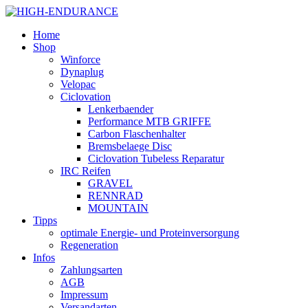
Home
Shop
Winforce
Dynaplug
Velopac
Ciclovation
Lenkerbaender
Performance MTB GRIFFE
Carbon Flaschenhalter
Bremsbelaege Disc
Ciclovation Tubeless Reparatur
IRC Reifen
GRAVEL
RENNRAD
MOUNTAIN
Tipps
optimale Energie- und Proteinversorgung
Regeneration
Infos
Zahlungsarten
AGB
Impressum
Versandarten