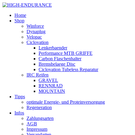
Home
Shop
Winforce
Dynaplug
Velopac
Ciclovation
Lenkerbaender
Performance MTB GRIFFE
Carbon Flaschenhalter
Bremsbelaege Disc
Ciclovation Tubeless Reparatur
IRC Reifen
GRAVEL
RENNRAD
MOUNTAIN
Tipps
optimale Energie- und Proteinversorgung
Regeneration
Infos
Zahlungsarten
AGB
Impressum
Versandarten