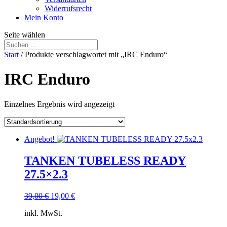
Widerrufsrecht
Mein Konto
Seite wählen
Start
/ Produkte verschlagwortet mit „IRC Enduro“
IRC Enduro
Einzelnes Ergebnis wird angezeigt
Angebot!
TANKEN TUBELESS READY
27.5×2.3
Ursprünglicher
Aktueller
39,00
€
19,00
€
Preis
Preis
inkl. MwSt.
war:
ist:
39,00 €
19,00 €.