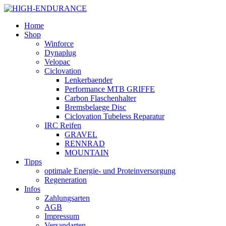
Home
Shop
Winforce
Dynaplug
Velopac
Ciclovation
Lenkerbaender
Performance MTB GRIFFE
Carbon Flaschenhalter
Bremsbelaege Disc
Ciclovation Tubeless Reparatur
IRC Reifen
GRAVEL
RENNRAD
MOUNTAIN
Tipps
optimale Energie- und Proteinversorgung
Regeneration
Infos
Zahlungsarten
AGB
Impressum
Versandarten