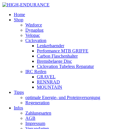
Home
Shop
Winforce
Dynaplug
Velopac
Ciclovation
Lenkerbaender
Performance MTB GRIFFE
Carbon Flaschenhalter
Bremsbelaege Disc
Ciclovation Tubeless Reparatur
IRC Reifen
GRAVEL
RENNRAD
MOUNTAIN
Tipps
optimale Energie- und Proteinversorgung
Regeneration
Infos
Zahlungsarten
AGB
Impressum
Versandarten