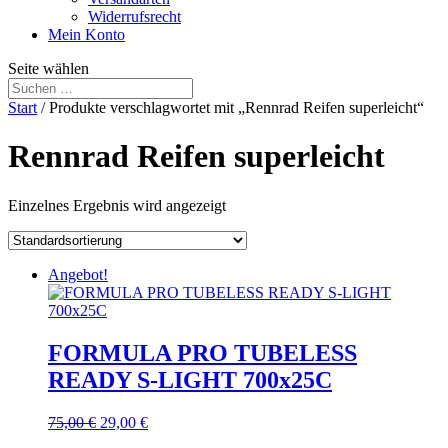
Widerrufsrecht
Mein Konto
Seite wählen
Start
/ Produkte verschlagwortet mit „Rennrad Reifen superleicht“
Rennrad Reifen superleicht
Einzelnes Ergebnis wird angezeigt
Angebot!
FORMULA PRO TUBELESS
READY S-LIGHT 700x25C
Ursprünglicher
Aktueller
75,00
€
29,00
€
Preis
Preis