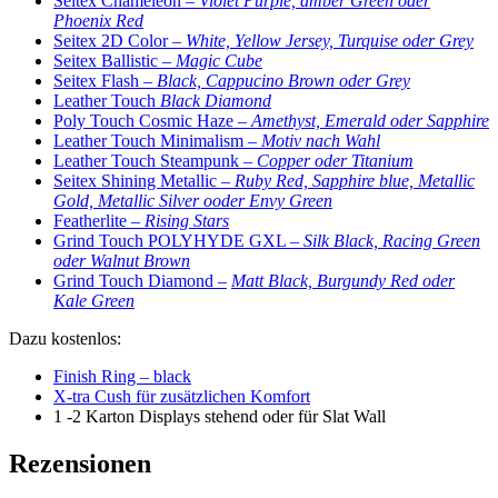
Seitex Chameleon –
Violet Purple, amber Green oder
Phoenix Red
Seitex 2D Color
– White, Yellow Jersey, Turquise oder Grey
Seitex Ballistic –
Magic Cube
Seitex Flash –
Black, Cappucino Brown oder Grey
Leather Touch
Black Diamond
Poly Touch Cosmic Haze –
Amethyst, Emerald oder Sapphire
Leather Touch Minimalism
–
Motiv nach Wahl
Leather Touch Steampunk –
Copper oder Titanium
Seitex Shining Metallic –
Ruby Red, Sapphire blue, Metallic
Gold, Metallic Silver ooder Envy Green
Featherlite –
Rising Stars
Grind Touch POLYHYDE GXL –
Silk Black, Racing Green
oder Walnut Brown
Grind Touch Diamond –
Matt Black, Burgundy Red oder
Kale Green
Dazu kostenlos:
Finish Ring – black
X-tra Cush für zusätzlichen Komfort
1 -2 Karton Displays stehend oder für Slat Wall
Rezensionen