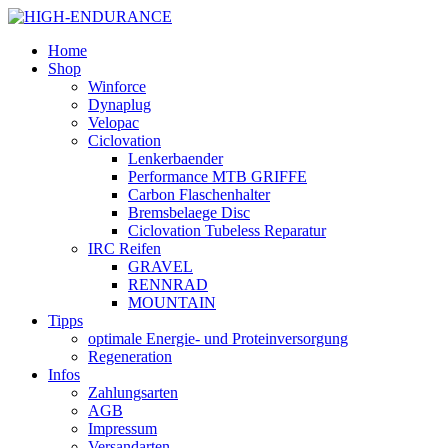
Home
Shop
Winforce
Dynaplug
Velopac
Ciclovation
Lenkerbaender
Performance MTB GRIFFE
Carbon Flaschenhalter
Bremsbelaege Disc
Ciclovation Tubeless Reparatur
IRC Reifen
GRAVEL
RENNRAD
MOUNTAIN
Tipps
optimale Energie- und Proteinversorgung
Regeneration
Infos
Zahlungsarten
AGB
Impressum
Versandarten