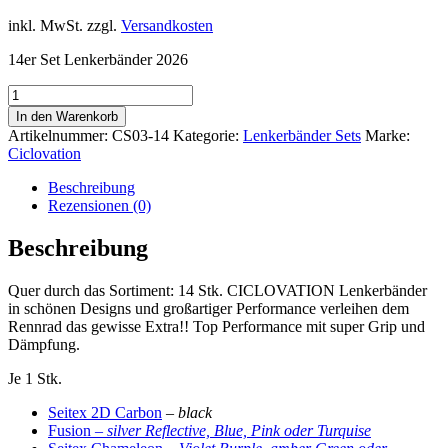
inkl. MwSt.
zzgl.
Versandkosten
14er Set Lenkerbänder 2026
14x
Lenkerband
In den Warenkorb
Set
Artikelnummer:
CS03-14
Kategorie:
Lenkerbänder Sets
Marke:
2026
Ciclovation
Menge
Beschreibung
Rezensionen (0)
Beschreibung
Quer durch das Sortiment: 14 Stk. CICLOVATION Lenkerbänder
in schönen Designs und großartiger Performance verleihen dem
Rennrad das gewisse Extra!! Top Performance mit super Grip und
Dämpfung.
Je 1 Stk.
Seitex 2D Carbon
– black
Fusion –
silver Reflective, Blue, Pink oder Turquise