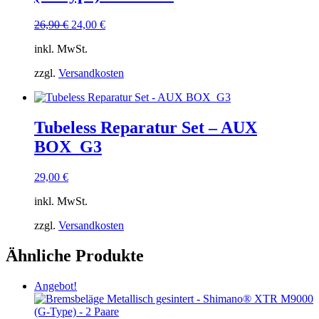
Ursprünglicher
Aktueller
26,90
€
24,00
€
Preis
Preis
inkl. MwSt.
war:
ist:
26,90 €
24,00 €.
zzgl.
Versandkosten
Tubeless Reparatur Set – AUX
BOX_G3
29,00
€
inkl. MwSt.
zzgl.
Versandkosten
Ähnliche Produkte
Angebot!