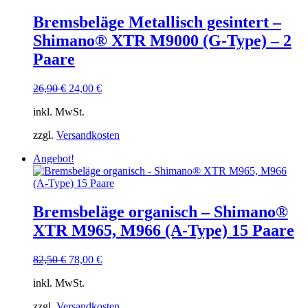
Bremsbeläge Metallisch gesintert –
Shimano® XTR M9000 (G-Type) – 2
Paare
Ursprünglicher
Aktueller
26,90
€
24,00
€
Preis
Preis
inkl. MwSt.
war:
ist:
26,90 €
24,00 €.
zzgl.
Versandkosten
Angebot!
Bremsbeläge organisch – Shimano®
XTR M965, M966 (A-Type) 15 Paare
Ursprünglicher
Aktueller
82,50
€
78,00
€
Preis
Preis
inkl. MwSt.
war:
ist:
82,50 €
78,00 €.
zzgl.
Versandkosten