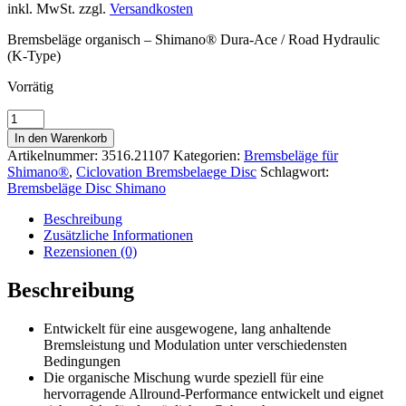
inkl. MwSt.
zzgl.
Versandkosten
Bremsbeläge organisch – Shimano® Dura-Ace / Road Hydraulic
(K-Type)
Vorrätig
Bremsbeläge
organisch
In den Warenkorb
-
Artikelnummer:
3516.21107
Kategorien:
Bremsbeläge für
Shimano®
Shimano®
,
Ciclovation Bremsbelaege Disc
Schlagwort:
Dura-
Bremsbeläge Disc Shimano
Ace
/
Beschreibung
Road
Zusätzliche Informationen
Hydraulic
Rezensionen (0)
(K-
Type)
Beschreibung
Menge
Entwickelt für eine ausgewogene, lang anhaltende
Bremsleistung und Modulation unter verschiedensten
Bedingungen
Die organische Mischung wurde speziell für eine
hervorragende Allround-Performance entwickelt und eignet