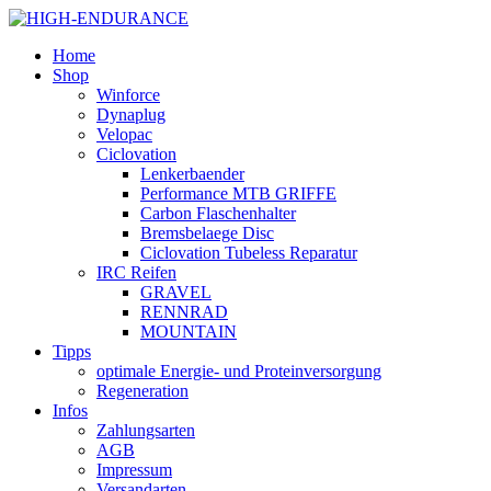
Home
Shop
Winforce
Dynaplug
Velopac
Ciclovation
Lenkerbaender
Performance MTB GRIFFE
Carbon Flaschenhalter
Bremsbelaege Disc
Ciclovation Tubeless Reparatur
IRC Reifen
GRAVEL
RENNRAD
MOUNTAIN
Tipps
optimale Energie- und Proteinversorgung
Regeneration
Infos
Zahlungsarten
AGB
Impressum
Versandarten