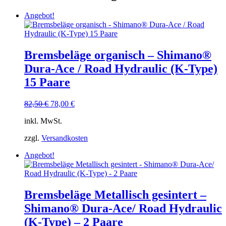
Angebot!
Bremsbeläge organisch – Shimano®
Dura-Ace / Road Hydraulic (K-Type)
15 Paare
Ursprünglicher
Aktueller
82,50
€
78,00
€
Preis
Preis
inkl. MwSt.
war:
ist:
82,50 €
78,00 €.
zzgl.
Versandkosten
Angebot!
Bremsbeläge Metallisch gesintert –
Shimano® Dura-Ace/ Road Hydraulic
(K-Type) – 2 Paare