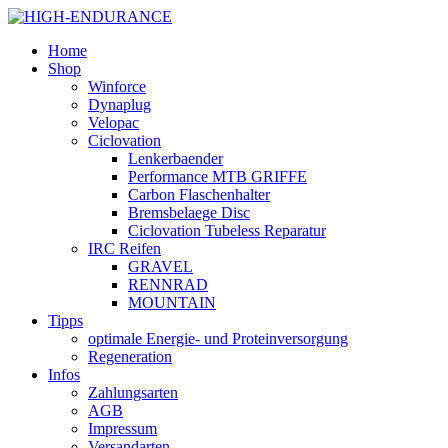
Home
Shop
Winforce
Dynaplug
Velopac
Ciclovation
Lenkerbaender
Performance MTB GRIFFE
Carbon Flaschenhalter
Bremsbelaege Disc
Ciclovation Tubeless Reparatur
IRC Reifen
GRAVEL
RENNRAD
MOUNTAIN
Tipps
optimale Energie- und Proteinversorgung
Regeneration
Infos
Zahlungsarten
AGB
Impressum
Versandarten