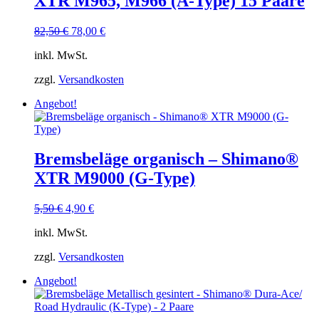
XTR M965, M966 (A-Type) 15 Paare
Ursprünglicher
Aktueller
82,50
€
78,00
€
Preis
Preis
inkl. MwSt.
war:
ist:
82,50 €
78,00 €.
zzgl.
Versandkosten
Angebot!
Bremsbeläge organisch – Shimano®
XTR M9000 (G-Type)
Ursprünglicher
Aktueller
5,50
€
4,90
€
Preis
Preis
inkl. MwSt.
war:
ist:
5,50 €
4,90 €.
zzgl.
Versandkosten
Angebot!