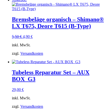
Bremsbeläge organisch – Shimano®
LX T675, Deore T615 (B-Type)
Ursprünglicher
Aktueller
5,50
€
4,90
€
Preis
Preis
inkl. MwSt.
war:
ist:
5,50 €
4,90 €.
zzgl.
Versandkosten
Tubeless Reparatur Set – AUX
BOX_G3
29,00
€
inkl. MwSt.
zzgl.
Versandkosten