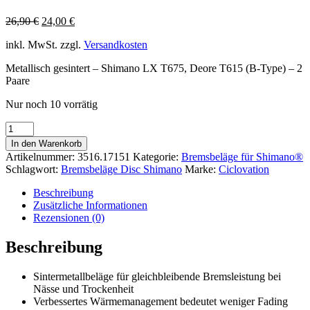
Ursprünglicher
Aktueller
26,90
€
24,00
€
Preis
Preis
inkl. MwSt.
zzgl.
Versandkosten
war:
ist:
26,90 €
24,00 €.
Metallisch gesintert – Shimano LX T675, Deore T615 (B-Type) – 2
Paare
Nur noch 10 vorrätig
Bremsbeläge
Metallisch
In den Warenkorb
gesintert
Artikelnummer:
3516.17151
Kategorie:
Bremsbeläge für Shimano®
-
Schlagwort:
Bremsbeläge Disc Shimano
Marke:
Ciclovation
Shimano®
LX
Beschreibung
T675,
Zusätzliche Informationen
Deore
Rezensionen (0)
T615
(B-
Beschreibung
Type)
-
Sintermetallbeläge für gleichbleibende Bremsleistung bei
2
Nässe und Trockenheit
Paare
Verbessertes Wärmemanagement bedeutet weniger Fading
Menge