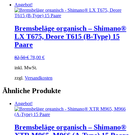
Angebot!
Bremsbeläge organisch – Shimano®
LX T675, Deore T615 (B-Type) 15
Paare
Ursprünglicher
Aktueller
82,50
€
78,00
€
Preis
Preis
inkl. MwSt.
war:
ist:
82,50 €
78,00 €.
zzgl.
Versandkosten
Ähnliche Produkte
Angebot!
Bremsbeläge organisch – Shimano®