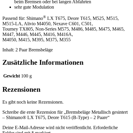
beim Bremsen oder bei langen Abfahrten
sehr gute Modulation
®
Passend für: Shimano
LX T675, Deore T615, M525, M515,
M515-LA, Alivio M4050, Nexave C601, C501,
Tourney TX805, Non-Series M575, M486, M485, M475, M465,
M447, M446, M445, M416, M416A,
M4050, M415, M395, M375, M355
Inhalt: 2 Paar Bremsbeläge
Zusätzliche Informationen
Gewicht
100 g
Rezensionen
Es gibt noch keine Rezensionen.
Schreibe die erste Rezension für „Bremsbeläge Metallisch gesintert
– Shimano® LX T675, Deore T615 (B-Type) – 2 Paare“
Deine E-Mail-Adresse wird nicht veröffentlicht.
Erforderliche
Felder sind mit
*
markiert