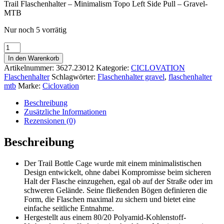
Trail Flaschenhalter – Minimalism Topo Left Side Pull – Gravel-
MTB
Nur noch 5 vorrätig
Trail
Flaschenhalter
In den Warenkorb
Gravel-
Artikelnummer:
3627.23012
Kategorie:
CICLOVATION
MTB
Flaschenhalter
Schlagwörter:
Flaschenhalter gravel
,
flaschenhalter
-
mtb
Marke:
Ciclovation
Side
Pull-
Beschreibung
Links
Zusätzliche Informationen
-
Rezensionen (0)
Snow
White
Beschreibung
Menge
Der Trail Bottle Cage wurde mit einem minimalistischen
Design entwickelt, ohne dabei Kompromisse beim sicheren
Halt der Flasche einzugehen, egal ob auf der Straße oder im
schweren Gelände. Seine fließenden Bögen definieren die
Form, die Flaschen maximal zu sichern und bietet eine
einfache seitliche Entnahme.
Hergestellt aus einem 80/20 Polyamid-Kohlenstoff-