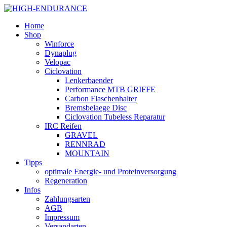
Home
Shop
Winforce
Dynaplug
Velopac
Ciclovation
Lenkerbaender
Performance MTB GRIFFE
Carbon Flaschenhalter
Bremsbelaege Disc
Ciclovation Tubeless Reparatur
IRC Reifen
GRAVEL
RENNRAD
MOUNTAIN
Tipps
optimale Energie- und Proteinversorgung
Regeneration
Infos
Zahlungsarten
AGB
Impressum
Versandarten