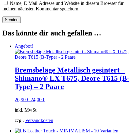
Name, E-Mail-Adresse und Website in diesem Browser für
meinen nächsten Kommentar speichern.
Das könnte dir auch gefallen …
Angebot!
Bremsbeläge Metallisch gesintert –
Shimano® LX T675, Deore T615 (B-
Type) – 2 Paare
Ursprünglicher
Aktueller
26,90
€
24,00
€
Preis
Preis
inkl. MwSt.
war:
ist:
26,90 €
24,00 €.
zzgl.
Versandkosten