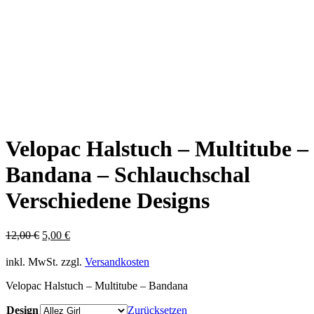
Velopac Halstuch – Multitube –
Bandana – Schlauchschal
Verschiedene Designs
Ursprünglicher
Aktueller
12,00
€
5,00
€
Preis
Preis
war:
ist:
inkl. MwSt.
zzgl.
Versandkosten
12,00 €
5,00 €.
Velopac Halstuch – Multitube – Bandana
Design
Zurücksetzen