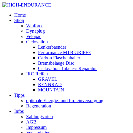
Home
Shop
Winforce
Dynaplug
Velopac
Ciclovation
Lenkerbaender
Performance MTB GRIFFE
Carbon Flaschenhalter
Bremsbelaege Disc
Ciclovation Tubeless Reparatur
IRC Reifen
GRAVEL
RENNRAD
MOUNTAIN
Tipps
optimale Energie- und Proteinversorgung
Regeneration
Infos
Zahlungsarten
AGB
Impressum
Versandarten