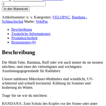
Velopac
Halstuch
In den Warenkorb
-
Multitube
Artikelnummer:
n. v.
Kategorien:
VELOPAC
,
Bandana -
-
Schlauchschal
Marke:
VeloPac
Bandana
-
Beschreibung
Schlauchschal
Zusätzliche Informationen
Verschiedene
Produktsicherheit
Designs
Rezensionen (0)
Menge
Beschreibung
Die Multi-Tube, Bandana, Buff oder wie auch immer du sie nennen
möchten, sind eines der vielseitigsten und wichtigsten
Ausrüstungsgegenstände für Radfahrer.
Unsere nahtlosen Mikrofaser-Multitubes sind winddicht, UV-
schützend und schnell trocknend. Kühlung im Sommer und
Isolierung im Winter.
Trage Sie sie wie du möchtest:
BANDANA: Zum Schutz des Kopfes vor der Sonne oder unter