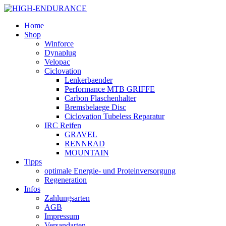
Home
Shop
Winforce
Dynaplug
Velopac
Ciclovation
Lenkerbaender
Performance MTB GRIFFE
Carbon Flaschenhalter
Bremsbelaege Disc
Ciclovation Tubeless Reparatur
IRC Reifen
GRAVEL
RENNRAD
MOUNTAIN
Tipps
optimale Energie- und Proteinversorgung
Regeneration
Infos
Zahlungsarten
AGB
Impressum
Versandarten