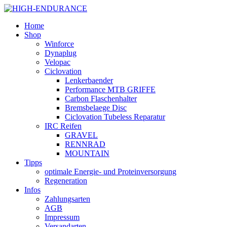
Home
Shop
Winforce
Dynaplug
Velopac
Ciclovation
Lenkerbaender
Performance MTB GRIFFE
Carbon Flaschenhalter
Bremsbelaege Disc
Ciclovation Tubeless Reparatur
IRC Reifen
GRAVEL
RENNRAD
MOUNTAIN
Tipps
optimale Energie- und Proteinversorgung
Regeneration
Infos
Zahlungsarten
AGB
Impressum
Versandarten