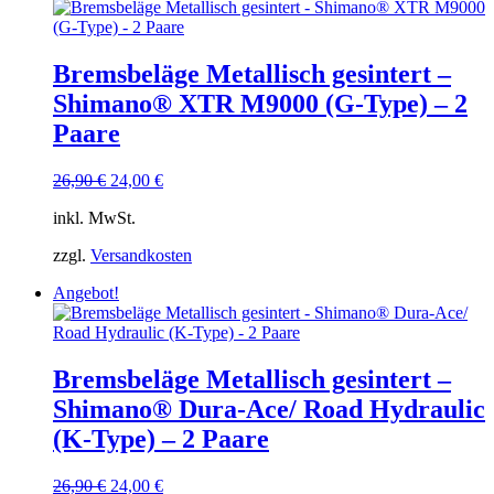
Bremsbeläge Metallisch gesintert –
Shimano® XTR M9000 (G-Type) – 2
Paare
Ursprünglicher
Aktueller
26,90
€
24,00
€
Preis
Preis
inkl. MwSt.
war:
ist:
26,90 €
24,00 €.
zzgl.
Versandkosten
Angebot!
Bremsbeläge Metallisch gesintert –
Shimano® Dura-Ace/ Road Hydraulic
(K-Type) – 2 Paare
Ursprünglicher
Aktueller
26,90
€
24,00
€