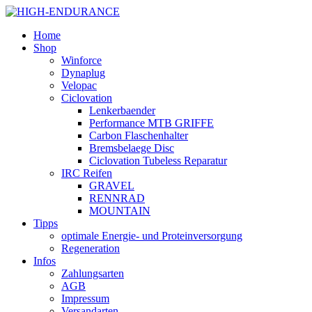
Home
Shop
Winforce
Dynaplug
Velopac
Ciclovation
Lenkerbaender
Performance MTB GRIFFE
Carbon Flaschenhalter
Bremsbelaege Disc
Ciclovation Tubeless Reparatur
IRC Reifen
GRAVEL
RENNRAD
MOUNTAIN
Tipps
optimale Energie- und Proteinversorgung
Regeneration
Infos
Zahlungsarten
AGB
Impressum
Versandarten