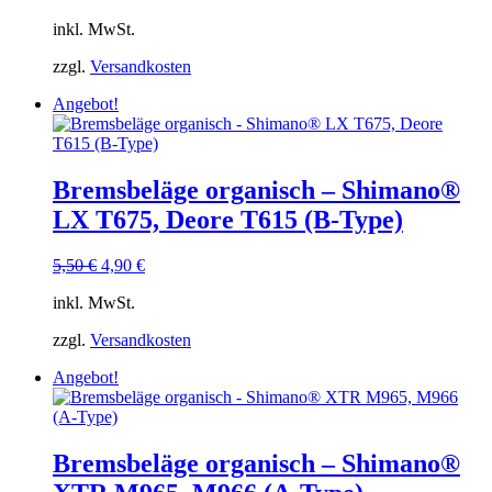
Preis
Preis
inkl. MwSt.
war:
ist:
26,90 €
24,00 €.
zzgl.
Versandkosten
Angebot!
Bremsbeläge organisch – Shimano®
LX T675, Deore T615 (B-Type)
Ursprünglicher
Aktueller
5,50
€
4,90
€
Preis
Preis
inkl. MwSt.
war:
ist:
5,50 €
4,90 €.
zzgl.
Versandkosten
Angebot!
Bremsbeläge organisch – Shimano®