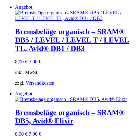
Angebot!
Bremsbeläge organisch – SRAM®
DB5 / LEVEL / LEVEL T / LEVEL
TL, Avid® DB1 / DB3
Ursprünglicher
Aktueller
8,00
€
7,00
€
Preis
Preis
inkl. MwSt.
war:
ist:
8,00 €
7,00 €.
zzgl.
Versandkosten
Angebot!
Bremsbeläge organisch – SRAM®
DB5, Avid® Elixir
Ursprünglicher
Aktueller
8,00
€
7,00
€
Preis
Preis