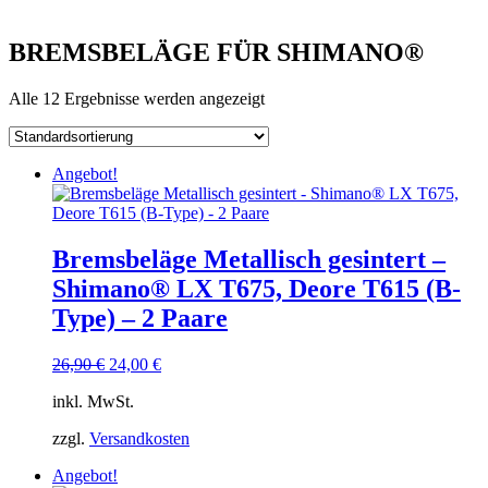
BREMSBELÄGE FÜR SHIMANO®
Alle 12 Ergebnisse werden angezeigt
Angebot!
Bremsbeläge Metallisch gesintert –
Shimano® LX T675, Deore T615 (B-
Type) – 2 Paare
Ursprünglicher
Aktueller
26,90
€
24,00
€
Preis
Preis
inkl. MwSt.
war:
ist:
26,90 €
24,00 €.
zzgl.
Versandkosten
Angebot!