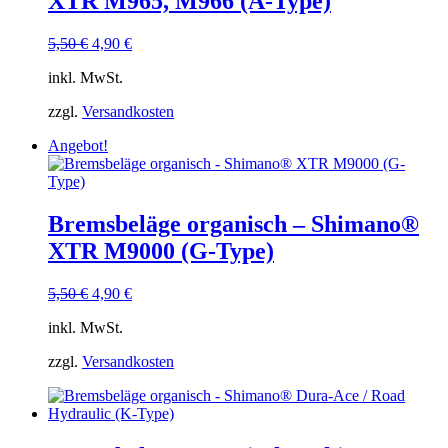
XTR M965, M966 (A-Type)
Ursprünglicher
Aktueller
5,50
€
4,90
€
Preis
Preis
inkl. MwSt.
war:
ist:
5,50 €
4,90 €.
zzgl.
Versandkosten
Angebot!
Bremsbeläge organisch – Shimano®
XTR M9000 (G-Type)
Ursprünglicher
Aktueller
5,50
€
4,90
€
Preis
Preis
inkl. MwSt.
war:
ist:
5,50 €
4,90 €.
zzgl.
Versandkosten