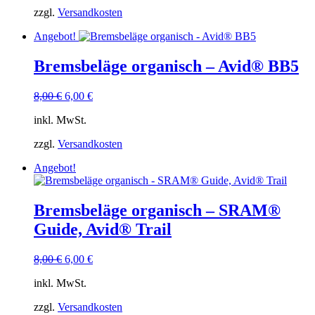
8,00 €
6,00 €.
zzgl.
Versandkosten
Angebot!
Bremsbeläge organisch – Avid® BB5
Ursprünglicher
Aktueller
8,00
€
6,00
€
Preis
Preis
inkl. MwSt.
war:
ist:
8,00 €
6,00 €.
zzgl.
Versandkosten
Angebot!
Bremsbeläge organisch – SRAM®
Guide, Avid® Trail
Ursprünglicher
Aktueller
8,00
€
6,00
€
Preis
Preis
inkl. MwSt.
war:
ist:
8,00 €
6,00 €.
zzgl.
Versandkosten