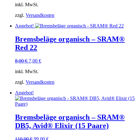
inkl. MwSt.
war:
ist:
8,00 €
7,00 €.
zzgl.
Versandkosten
Angebot!
Bremsbeläge organisch – SRAM®
Red 22
Ursprünglicher
Aktueller
8,00
€
7,00
€
Preis
Preis
inkl. MwSt.
war:
ist:
8,00 €
7,00 €.
zzgl.
Versandkosten
Angebot!
Bremsbeläge organisch – SRAM®
DB5, Avid® Elixir (15 Paare)
Ursprünglicher
Aktueller
110,00
€
99,00
€