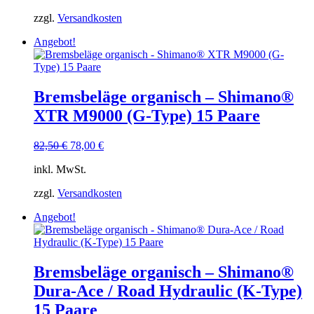
82,50 €
78,00 €.
zzgl.
Versandkosten
Angebot!
Bremsbeläge organisch – Shimano®
XTR M9000 (G-Type) 15 Paare
Ursprünglicher
Aktueller
82,50
€
78,00
€
Preis
Preis
inkl. MwSt.
war:
ist:
82,50 €
78,00 €.
zzgl.
Versandkosten
Angebot!
Bremsbeläge organisch – Shimano®
Dura-Ace / Road Hydraulic (K-Type)
15 Paare