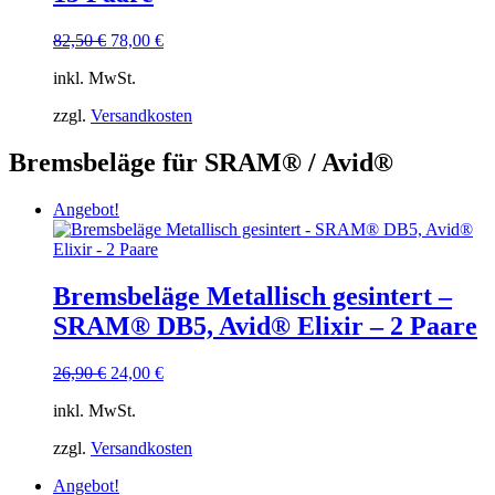
Ursprünglicher
Aktueller
82,50
€
78,00
€
Preis
Preis
inkl. MwSt.
war:
ist:
82,50 €
78,00 €.
zzgl.
Versandkosten
Bremsbeläge für SRAM® / Avid®
Angebot!
Bremsbeläge Metallisch gesintert –
SRAM® DB5, Avid® Elixir – 2 Paare
Ursprünglicher
Aktueller
26,90
€
24,00
€
Preis
Preis
inkl. MwSt.
war:
ist:
26,90 €
24,00 €.
zzgl.
Versandkosten
Angebot!