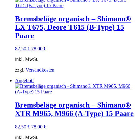
Bremsbeläge organisch – Shimano®
LX T675, Deore T615 (B-Type) 15
Paare
Ursprünglicher
Aktueller
82,50
€
78,00
€
Preis
Preis
inkl. MwSt.
war:
ist:
82,50 €
78,00 €.
zzgl.
Versandkosten
Angebot!
Bremsbeläge organisch – Shimano®
XTR M965, M966 (A-Type) 15 Paare
Ursprünglicher
Aktueller
82,50
€
78,00
€
Preis
Preis
inkl. MwSt.
war:
ist: