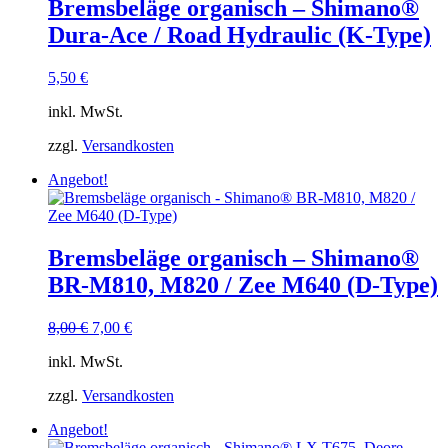
Bremsbeläge organisch – Shimano®
Dura-Ace / Road Hydraulic (K-Type)
5,50
€
inkl. MwSt.
zzgl.
Versandkosten
Angebot!
Bremsbeläge organisch – Shimano®
BR-M810, M820 / Zee M640 (D-Type)
Ursprünglicher
Aktueller
8,00
€
7,00
€
Preis
Preis
inkl. MwSt.
war:
ist:
8,00 €
7,00 €.
zzgl.
Versandkosten
Angebot!