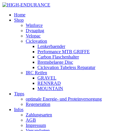
Home
Shop
Winforce
Dynaplug
Velopac
Ciclovation
Lenkerbaender
Performance MTB GRIFFE
Carbon Flaschenhalter
Bremsbelaege Disc
Ciclovation Tubeless Reparatur
IRC Reifen
GRAVEL
RENNRAD
MOUNTAIN
Tipps
optimale Energie- und Proteinversorgung
Regeneration
Infos
Zahlungsarten
AGB
Impressum
Versandarten