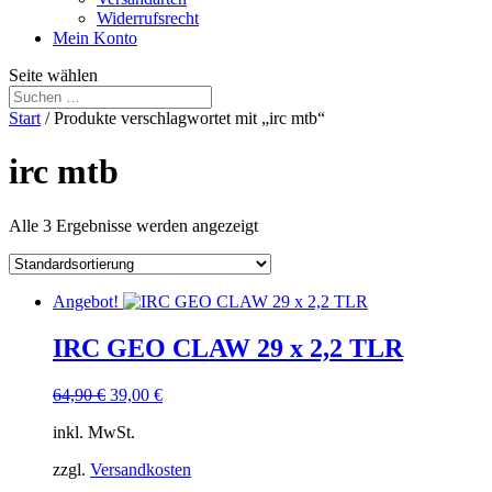
Widerrufsrecht
Mein Konto
Seite wählen
Start
/ Produkte verschlagwortet mit „irc mtb“
irc mtb
Alle 3 Ergebnisse werden angezeigt
Angebot!
IRC GEO CLAW 29 x 2,2 TLR
Ursprünglicher
Aktueller
64,90
€
39,00
€
Preis
Preis
inkl. MwSt.
war:
ist:
64,90 €
39,00 €.
zzgl.
Versandkosten