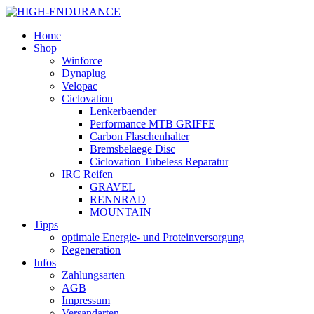
Home
Shop
Winforce
Dynaplug
Velopac
Ciclovation
Lenkerbaender
Performance MTB GRIFFE
Carbon Flaschenhalter
Bremsbelaege Disc
Ciclovation Tubeless Reparatur
IRC Reifen
GRAVEL
RENNRAD
MOUNTAIN
Tipps
optimale Energie- und Proteinversorgung
Regeneration
Infos
Zahlungsarten
AGB
Impressum
Versandarten