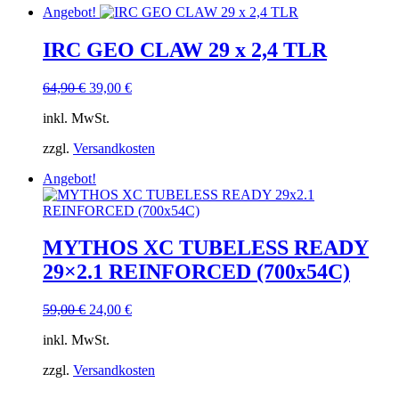
Angebot!
IRC GEO CLAW 29 x 2,4 TLR
Ursprünglicher
Aktueller
64,90
€
39,00
€
Preis
Preis
inkl. MwSt.
war:
ist:
64,90 €
39,00 €.
zzgl.
Versandkosten
Angebot!
MYTHOS XC TUBELESS READY
29×2.1 REINFORCED (700x54C)
Ursprünglicher
Aktueller
59,00
€
24,00
€
Preis
Preis
inkl. MwSt.
war:
ist:
59,00 €
24,00 €.
zzgl.
Versandkosten