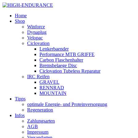
Home
Shop
Winforce
Dynaplug
Velopac
Ciclovation
Lenkerbaender
Performance MTB GRIFFE
Carbon Flaschenhalter
Bremsbelaege Disc
Ciclovation Tubeless Reparatur
IRC Reifen
GRAVEL
RENNRAD
MOUNTAIN
Tipps
optimale Energie- und Proteinversorgung
Regeneration
Infos
Zahlungsarten
AGB
Impressum
Versandarten