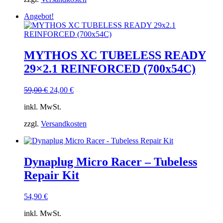
Angebot!
MYTHOS XC TUBELESS READY
29×2.1 REINFORCED (700x54C)
Ursprünglicher
Aktueller
59,00
€
24,00
€
Preis
Preis
inkl. MwSt.
war:
ist:
59,00 €
24,00 €.
zzgl.
Versandkosten
Dynaplug Micro Racer – Tubeless
Repair Kit
54,90
€
inkl. MwSt.