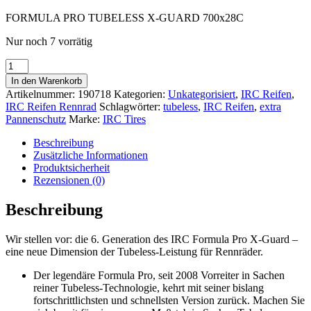
89,00 €
59,00 €.
FORMULA PRO TUBELESS X-GUARD 700x28C
Nur noch 7 vorrätig
GEN
6
In den Warenkorb
-
Artikelnummer:
190718
Kategorien:
Unkategorisiert
,
IRC Reifen
,
FORMULA
IRC Reifen Rennrad
Schlagwörter:
tubeless
,
IRC Reifen
,
extra
PRO
Pannenschutz
Marke:
IRC Tires
TUBELESS
X-
Beschreibung
GUARD
Zusätzliche Informationen
700x28C
Produktsicherheit
Menge
Rezensionen (0)
Beschreibung
Wir stellen vor: die 6. Generation des IRC Formula Pro X-Guard –
eine neue Dimension der Tubeless-Leistung für Rennräder.
Der legendäre Formula Pro, seit 2008 Vorreiter in Sachen
reiner Tubeless-Technologie, kehrt mit seiner bislang
fortschrittlichsten und schnellsten Version zurück. Machen Sie