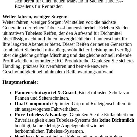
sich bereit für einen neuen Maßstab in Sachen Tubeless-
Exzellenz für Rennräder.
Weiter fahren, weniger Sorgen:
Weiter fahren, weniger Sorgen: Wir stellen vor: die nächste
Generation der reinen Tubeless-Pannensicherheit. Erleben Sie den
ultimativen Tubeless-Reifen, der den Aufwand für Dichtmittel
überflüssig macht und Ihnen unvergleichlichen Pannenschutz für
Ihre längsten Abenteuer bietet. Dieser Reifen der neuen Generation
kombiniert Sicherheit mit außergewöhnlicher Leistung und verfügt
über die gleiche griffige Mischung und das gleiche schnell rollende
Profil wie die renommierte IRC Produktreihe. Genießen Sie sicheres
Handling, präzises Kurvenfahren und bemerkenswerte
Geschwindigkeit bei minimalem Reifenwartungsaufwand.
Hauptmerkmale:
Pannenschutzgürtel X-Guard
: Bietet robusten Schutz vor
Pannen und Seitenschnitten.
Dual Compound:
Optimiert Grip und Rolleigenschaften für
ein ausgewogenes Fahrverhalten.
Pure Tubeless Advantage
: Genießen Sie die Einfachheit und
Zuverlässigkeit eines Tubeless-Systems das
keine Dichtmilch
benötigt, keine klebrige Angelegenheit wie bei
herkömmlichen Tubeless-Systemen.
Hookless:
Kompatibel mit Felgen mit oder ohne Haken.