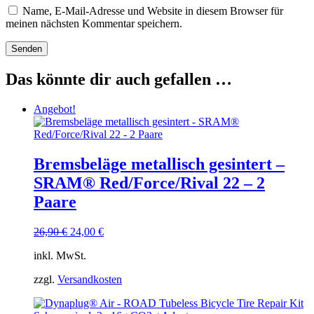
Name, E-Mail-Adresse und Website in diesem Browser für
meinen nächsten Kommentar speichern.
Das könnte dir auch gefallen …
Angebot!
Bremsbeläge metallisch gesintert –
SRAM® Red/Force/Rival 22 – 2
Paare
Ursprünglicher
Aktueller
26,90
€
24,00
€
Preis
Preis
inkl. MwSt.
war:
ist:
26,90 €
24,00 €.
zzgl.
Versandkosten