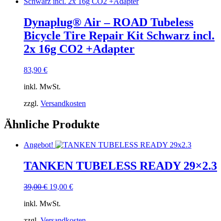
Dynaplug® Air – ROAD Tubeless
Bicycle Tire Repair Kit Schwarz incl.
2x 16g CO2 +Adapter
83,90
€
inkl. MwSt.
zzgl.
Versandkosten
Ähnliche Produkte
Angebot!
TANKEN TUBELESS READY 29×2.3
Ursprünglicher
Aktueller
39,00
€
19,00
€
Preis
Preis
inkl. MwSt.
war:
ist:
39,00 €
19,00 €.
zzgl.
Versandkosten