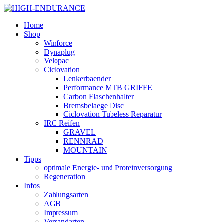
Home
Shop
Winforce
Dynaplug
Velopac
Ciclovation
Lenkerbaender
Performance MTB GRIFFE
Carbon Flaschenhalter
Bremsbelaege Disc
Ciclovation Tubeless Reparatur
IRC Reifen
GRAVEL
RENNRAD
MOUNTAIN
Tipps
optimale Energie- und Proteinversorgung
Regeneration
Infos
Zahlungsarten
AGB
Impressum
Versandarten