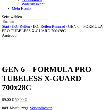
Widerrufsrecht
Mein Konto
Seite wählen
Start
/
IRC Reifen
/
IRC Reifen Rennrad
/ GEN 6 – FORMULA
PRO TUBELESS X-GUARD 700x28C
Angebot!
GEN 6 – FORMULA PRO
TUBELESS X-GUARD
700x28C
Ursprünglicher
Aktueller
89,00
€
59,00
€
Preis
Preis
inkl. MwSt.
zzgl.
Versandkosten
war:
ist: