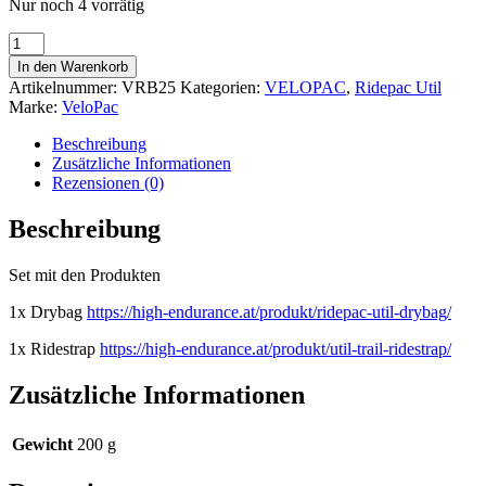
Nur noch 4 vorrätig
SET
Util
In den Warenkorb
Drybag
Artikelnummer:
VRB25
Kategorien:
VELOPAC
,
Ridepac Util
und
Marke:
VeloPac
Util
Ridestrap
Beschreibung
Menge
Zusätzliche Informationen
Rezensionen (0)
Beschreibung
Set mit den Produkten
1x Drybag
https://high-endurance.at/produkt/ridepac-util-drybag/
1x Ridestrap
https://high-endurance.at/produkt/util-trail-ridestrap/
Zusätzliche Informationen
Gewicht
200 g