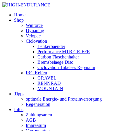
Home
Shop
Winforce
Dynaplug
Velopac
Ciclovation
Lenkerbaender
Performance MTB GRIFFE
Carbon Flaschenhalter
Bremsbelaege Disc
Ciclovation Tubeless Reparatur
IRC Reifen
GRAVEL
RENNRAD
MOUNTAIN
Tipps
optimale Energie- und Proteinversorgung
Regeneration
Infos
Zahlungsarten
AGB
Impressum
Versandarten