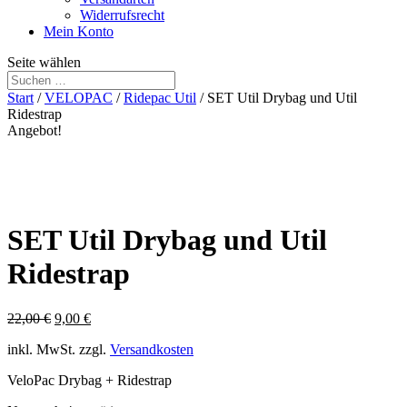
Widerrufsrecht
Mein Konto
Seite wählen
Start
/
VELOPAC
/
Ridepac Util
/ SET Util Drybag und Util
Ridestrap
Angebot!
SET Util Drybag und Util
Ridestrap
Ursprünglicher
Aktueller
22,00
€
9,00
€
Preis
Preis
inkl. MwSt.
zzgl.
Versandkosten
war:
ist:
22,00 €
9,00 €.
VeloPac Drybag + Ridestrap