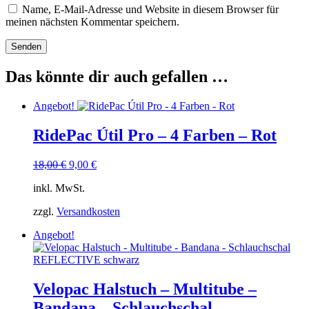
Name, E-Mail-Adresse und Website in diesem Browser für
meinen nächsten Kommentar speichern.
Das könnte dir auch gefallen …
Angebot!
RidePac Útil Pro – 4 Farben – Rot
Ursprünglicher
Aktueller
18,00
€
9,00
€
Preis
Preis
inkl. MwSt.
war:
ist:
18,00 €
9,00 €.
zzgl.
Versandkosten
Angebot!
Velopac Halstuch – Multitube –
Bandana – Schlauchschal