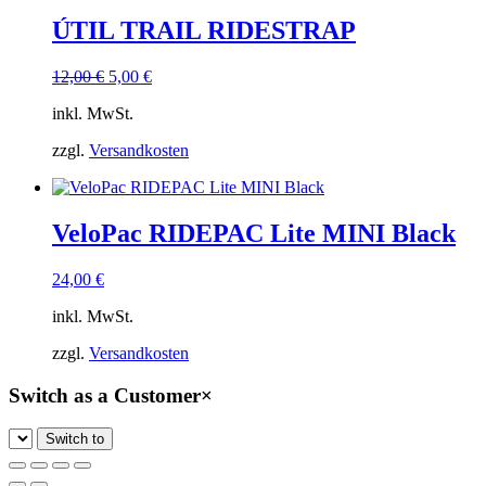
ÚTIL TRAIL RIDESTRAP
Ursprünglicher
Aktueller
12,00
€
5,00
€
Preis
Preis
inkl. MwSt.
war:
ist:
12,00 €
5,00 €.
zzgl.
Versandkosten
VeloPac RIDEPAC Lite MINI Black
24,00
€
inkl. MwSt.
zzgl.
Versandkosten
Switch as a Customer
×