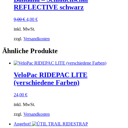
REFLECTIVE schwarz
Ursprünglicher
Aktueller
9,00
€
4,00
€
Preis
Preis
inkl. MwSt.
war:
ist:
9,00 €
4,00 €.
zzgl.
Versandkosten
Ähnliche Produkte
VeloPac RIDEPAC LITE
(verschiedene Farben)
24,00
€
inkl. MwSt.
zzgl.
Versandkosten
Angebot!