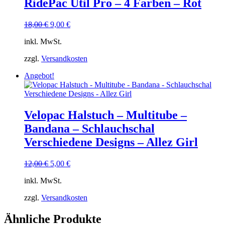
RidePac Útil Pro – 4 Farben – Rot
Ursprünglicher
Aktueller
18,00
€
9,00
€
Preis
Preis
inkl. MwSt.
war:
ist:
18,00 €
9,00 €.
zzgl.
Versandkosten
Angebot!
Velopac Halstuch – Multitube –
Bandana – Schlauchschal
Verschiedene Designs – Allez Girl
Ursprünglicher
Aktueller
12,00
€
5,00
€
Preis
Preis
inkl. MwSt.
war:
ist:
12,00 €
5,00 €.
zzgl.
Versandkosten
Ähnliche Produkte