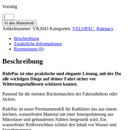
Vorrätig
VeloPac
RidePac
In den Warenkorb
Premium
Artikelnummer:
VR2043
Kategorien:
VELOPAC
,
Ridepacs
ALLEZ!
GIRL
Beschreibung
Menge
Zusätzliche Informationen
Rezensionen (0)
Beschreibung
RidePac ist eine praktische und elegante Lösung, mit der Du
alle wichtigen Dinge auf deiner Fahrt sicher vor
Witterungseinflüssen schützen kannst.
Passend für die meisten Rückentaschen der Fahrradtrikots oder
Jacken.
RidePac ist unser Premiummodell für Radfahrer das aus einem
leichten, wasserfesten Material mit einer Innenpolsterung aus
Mikrofaser und gebundenen Nähten hergestellt wird. Ein
wasserfester Reißverschluss schützt den Inhalt vor Wasser und
Verschmutzung.