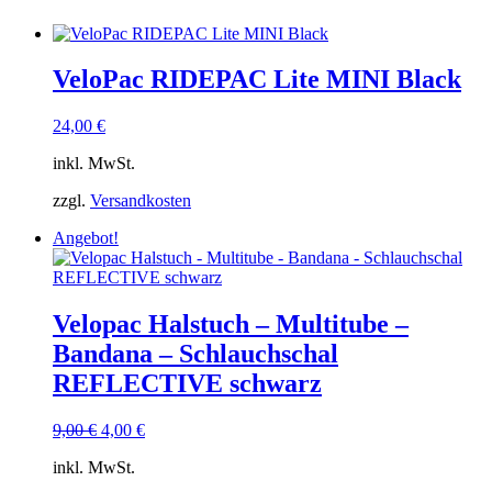
VeloPac RIDEPAC Lite MINI Black
24,00
€
inkl. MwSt.
zzgl.
Versandkosten
Angebot!
Velopac Halstuch – Multitube –
Bandana – Schlauchschal
REFLECTIVE schwarz
Ursprünglicher
Aktueller
9,00
€
4,00
€
Preis
Preis
inkl. MwSt.
war:
ist:
9,00 €
4,00 €.