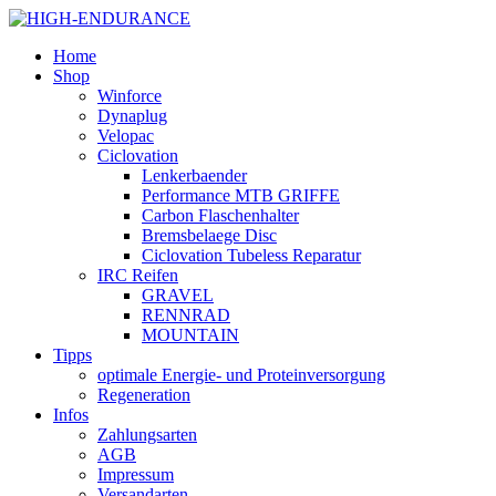
Home
Shop
Winforce
Dynaplug
Velopac
Ciclovation
Lenkerbaender
Performance MTB GRIFFE
Carbon Flaschenhalter
Bremsbelaege Disc
Ciclovation Tubeless Reparatur
IRC Reifen
GRAVEL
RENNRAD
MOUNTAIN
Tipps
optimale Energie- und Proteinversorgung
Regeneration
Infos
Zahlungsarten
AGB
Impressum
Versandarten