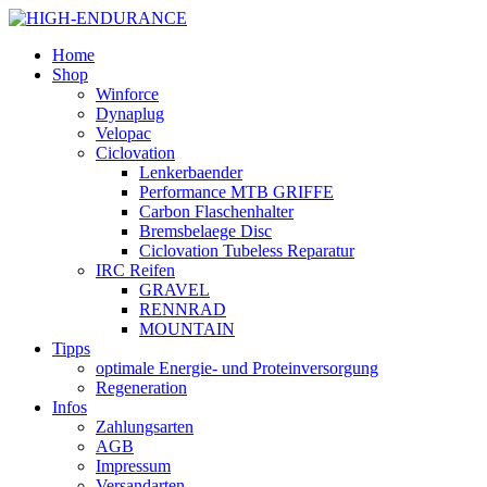
Home
Shop
Winforce
Dynaplug
Velopac
Ciclovation
Lenkerbaender
Performance MTB GRIFFE
Carbon Flaschenhalter
Bremsbelaege Disc
Ciclovation Tubeless Reparatur
IRC Reifen
GRAVEL
RENNRAD
MOUNTAIN
Tipps
optimale Energie- und Proteinversorgung
Regeneration
Infos
Zahlungsarten
AGB
Impressum
Versandarten