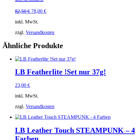
Ursprünglicher
Aktueller
82,50
€
78,00
€
Preis
Preis
inkl. MwSt.
war:
ist:
82,50 €
78,00 €.
zzgl.
Versandkosten
Ähnliche Produkte
LB Featherlite !Set nur 37g!
23,00
€
inkl. MwSt.
zzgl.
Versandkosten
LB Leather Touch STEAMPUNK – 4
Farben