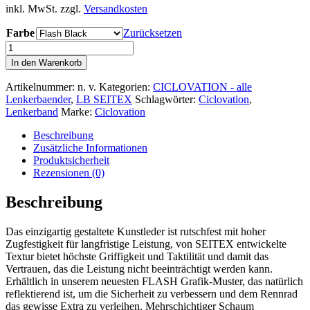
inkl. MwSt.
zzgl.
Versandkosten
Farbe
Zurücksetzen
Lenkerband
Seitex
In den Warenkorb
FLASH
-
Artikelnummer:
n. v.
Kategorien:
CICLOVATION - alle
verschiedene
Lenkerbaender
,
LB SEITEX
Schlagwörter:
Ciclovation
,
Farben
Lenkerband
Marke:
Ciclovation
Menge
Beschreibung
Zusätzliche Informationen
Produktsicherheit
Rezensionen (0)
Beschreibung
Das einzigartig gestaltete Kunstleder ist rutschfest mit hoher
Zugfestigkeit für langfristige Leistung, von SEITEX entwickelte
Textur bietet höchste Griffigkeit und Taktilität und damit das
Vertrauen, das die Leistung nicht beeinträchtigt werden kann.
Erhältlich in unserem neuesten FLASH Grafik-Muster, das natürlich
reflektierend ist, um die Sicherheit zu verbessern und dem Rennrad
das gewisse Extra zu verleihen
. Mehrschichtiger Schaum