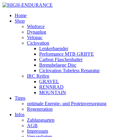
Home
Shop
Winforce
Dynaplug
Velopac
Ciclovation
Lenkerbaender
Performance MTB GRIFFE
Carbon Flaschenhalter
Bremsbelaege Disc
Ciclovation Tubeless Reparatur
IRC Reifen
GRAVEL
RENNRAD
MOUNTAIN
Tipps
optimale Energie- und Proteinversorgung
Regeneration
Infos
Zahlungsarten
AGB
Impressum
Versandarten