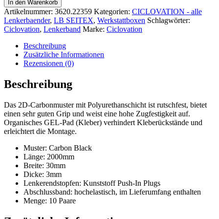
LB
In den Warenkorb
Seitex
Artikelnummer:
3620.22359
Kategorien:
CICLOVATION - alle
2D
Lenkerbaender
,
LB SEITEX
,
Werkstattboxen
Schlagwörter:
Carbon
Ciclovation
,
Lenkerband
Marke:
Ciclovation
black
Werkstattbox
Beschreibung
10
Zusätzliche Informationen
Sets
Rezensionen (0)
Menge
Beschreibung
Das 2D-Carbonmuster mit Polyurethanschicht ist rutschfest, bietet
einen sehr guten Grip und weist eine hohe Zugfestigkeit auf.
Organisches GEL-Pad (Kleber) verhindert Kleberückstände und
erleichtert die Montage.
Muster: Carbon Black
Länge: 2000mm
Breite: 30mm
Dicke: 3mm
Lenkerendstopfen: Kunststoff Push-In Plugs
Abschlussband: hochelastisch, im Lieferumfang enthalten
Menge: 10 Paare